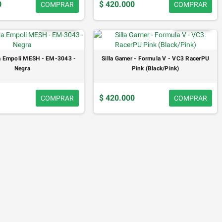
0
$ 420.000
COMPRAR
COMPRAR
ina Empoli MESH - EM-3043 -
Silla Gamer - Formula V - VC3 RacerPU
Negra
Pink (Black/Pink)
$ 420.000
COMPRAR
COMPRAR