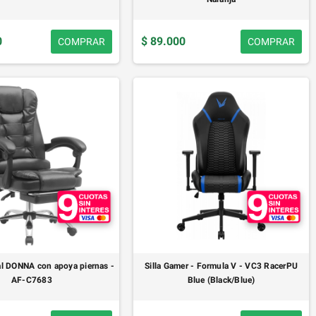
0
$ 89.000
COMPRAR
COMPRAR
ial DONNA con apoya piernas -
Silla Gamer - Formula V - VC3 RacerPU
AF-C7683
Blue (Black/Blue)