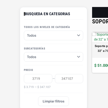
BUSQUEDA EN CATEGORIAS
SOPO
TODOS LOS NIVELES DE CATEGORÍA
Soporte p
SUBCATEGORÍAS
32" a 
$ 51.00
PRECIO
—
 TV Brazo doble de 32“
Soporte p/TV Fijo 32" a 72" Noga
$ 3.719 — $ 347.107
TMAK NM-ST36 (sbd2)
NGT-LT70
Limpiar filtros
0
$ 20.000
COMPRAR
COMPRAR