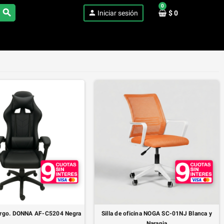
0
search
person
Iniciar sesión
$ 0
❯
 Ergo. DONNA AF-C5204 Negra
Silla de oficina NOGA SC-01NJ Blanca y
Naranja