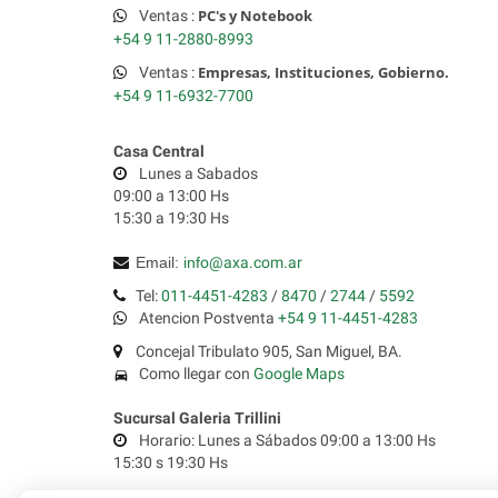
PC's y Notebook
Ventas :
+54 9 11-2880-8993
Empresas, Instituciones, Gobierno.
Ventas :
+54 9 11-6932-7700
Casa Central
Lunes a Sabados
09:00 a 13:00 Hs
15:30 a 19:30 Hs
Email:
inf
o@axa.com.ar
Tel:
011-4451-4283
/
8470
/
2744
/
5592
Atencion Postventa
+54 9 11-4451-4283
Concejal Tribulato 905, San Miguel, BA.
Como llegar con
Google Maps
time_to_leave
Sucursal Galeria Trillini
Horario: Lunes a Sábados 09:00 a 13:00 Hs
15:30 s 19:30 Hs
Tel:
011-4451-0836