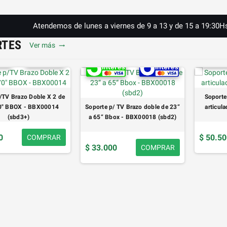
Atendemos de lunes a viernes de 9 a 13 y de 15 a 19:30H
RTES
Ver más
trending_flat
/TV Brazo Doble X 2 de
Soporte
70" BBOX - BBX00014
Soporte p/ TV Brazo doble de 23“
articu
(sbd3+)
a 65“ Bbox - BBX00018 (sbd2)
0
$ 50.5
COMPRAR
$ 33.000
COMPRAR