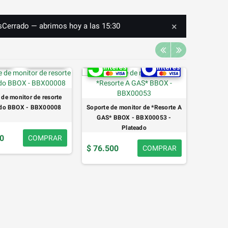
×
s
Cerrado — abrimos hoy a las 15:30
 de monitor de resorte
lado BBOX - BBX00008
Soporte de monitor de *Resorte A
GAS* BBOX - BBX00053 -
Plateado
00
COMPRAR
$ 76.500
COMPRAR
Soporte
LED Net
$ 33.0