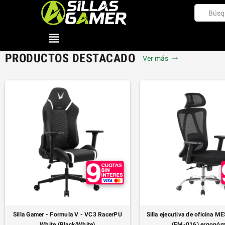
view_headline
❮
PRODUCTOS DESTACADO
Ver más
trending_flat
Silla Gamer - Formula V - VC3 RacerPU
Silla ejecutiva de oficina 
White (Black/White)
(EM-016) ergonóm