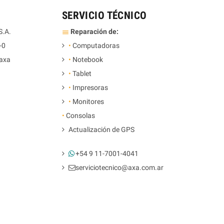
L
SERVICIO TÉCNICO
S.A.
Reparación de:
dehaze
-0
•
Computadoras
axa
•
Notebook
•
Tablet
•
Impresoras
•
Monitores
•
Consolas
Actualización de GPS
+54 9 11-7001-4041
serviciotecnico@axa.com.ar